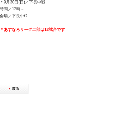
＊9月30日(日)／下長中戦
時間／12時～
会場／下長中G
＊あすなろリーグ二部は12試合です