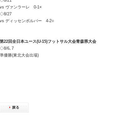
◇8/21
vs ヴァンラーレ 0-1×
◇8/27
vs ディッセンボルバー 4-2○
第22回全日本ユース(U-15)フットサル大会青森県大会
◇8/6､7
準優勝(東北大会出場)