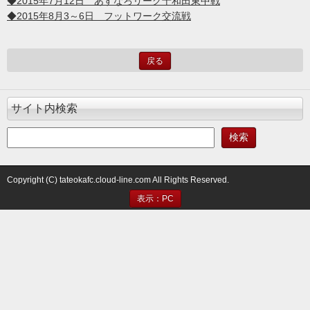
◆2015年7月12日 あすなろリーグ十和田東中戦
◆2015年8月3～6日 フットワーク交流戦
戻る
サイト内検索
Copyright (C) tateokafc.cloud-line.com All Rights Reserved.
表示：PC