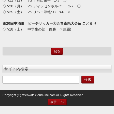
◇7/12（日） VS 十和田東中 1-3 〇
◇7/20（月） VS ディッセンボルバー 2-7 〇
◇7/25（土） VS リベロ津軽SC 8-6 ×
第20回中泊町 ビーチサッカー大会青森県大会in こどまり
◇7/18（土） 中学生の部 優勝 (4連覇)
戻る
サイト内検索
Copyright (C) tateokafc.cloud-line.com All Rights Reserved.
表示：PC