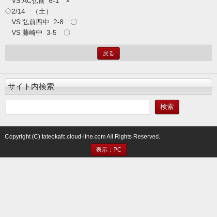
VS
AC弘前
6-1
×
◇2/14 （土）
VS
弘前四中
2-8
〇
VS
藤崎中
3-5
〇
戻る
サイト内検索
Copyright (C) tateokafc.cloud-line.com All Rights Reserved.
表示：PC