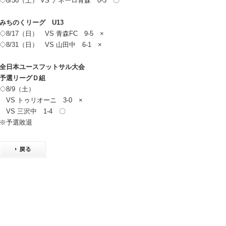
◇8/30（土） VS アネーロ青森 0-3 〇
みちのくリーグ U13
◇8/17（日） VS 青森FC 9-5 ×
◇8/31（日） VS 山田中 6-1 ×
全日本ユースフットサル大会
予選リーグＤ組
◇8/9（土）
VS トゥリオーニ 3-0 ×
VS 三沢中 1-4 〇
※予選敗退