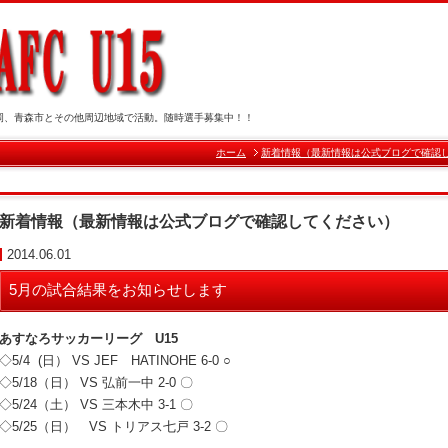
岡、青森市とその他周辺地域で活動。随時選手募集中！！
ホーム
新着情報（最新情報は公式ブログで確認
新着情報（最新情報は公式ブログで確認してください）
2014.06.01
5月の試合結果をお知らせします
あすなろサッカーリーグ U15
◇5/4 (日） VS JEF HATINOHE
6-0 ○
◇5/18（日） VS 弘前一中 2-0 〇
◇5/24（土） VS 三本木中 3-1 〇
◇5/25（日） VS
トリアス七戸 3-2 〇