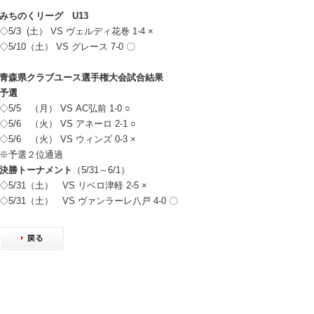
みちのくリーグ U13
◇5/3 (土） VS ヴェルディ花巻
1-4 ×
◇5/10（土） VS グレース 7-0 〇
青森県クラブユース選手権大会試合結果
予選
◇5/5 （月） VS AC弘前 1-0 ○
◇5/6 （火） VS アネーロ 2-1 ○
◇5/6 （火） VS ウィンズ 0-3 ×
※予選２位通過
決勝トーナメント
（5/31～6/1）
◇5/31（土） VS リベロ津軽 2-5 ×
◇5/31（土） VS ヴァンラーレ八戸 4-0 〇