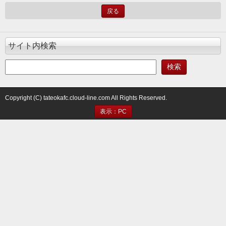
戻る
サイト内検索
Copyright (C) tateokafc.cloud-line.com All Rights Reserved.
表示：PC