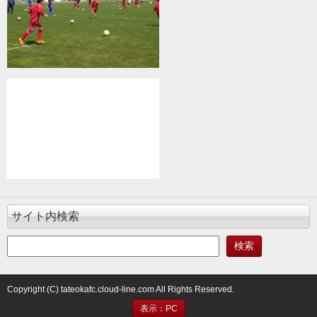
サイト内検索
Copyright (C) tateokafc.cloud-line.com All Rights Reserved.
表示：PC